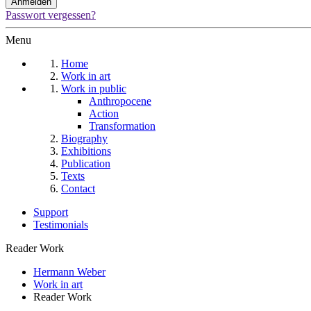
Passwort vergessen?
Menu
Home
Work in art
Work in public
Anthropocene
Action
Transformation
Biography
Exhibitions
Publication
Texts
Contact
Support
Testimonials
Reader Work
Hermann Weber
Work in art
Reader Work