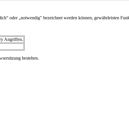
rlich“ oder „notwendig" bezeichnet werden können, gewährleisten Funkt
ry Angriffen.
wsersitzung bestehen.