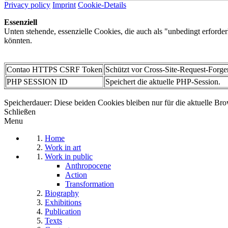
Privacy policy
Imprint
Cookie-Details
Essenziell
Unten stehende, essenzielle Cookies, die auch als "unbedingt erforde
könnten.
Contao HTTPS CSRF Token
Schützt vor Cross-Site-Request-Forge
PHP SESSION ID
Speichert die aktuelle PHP-Session.
Speicherdauer: Diese beiden Cookies bleiben nur für die aktuelle Bro
Schließen
Menu
Home
Work in art
Work in public
Anthropocene
Action
Transformation
Biography
Exhibitions
Publication
Texts