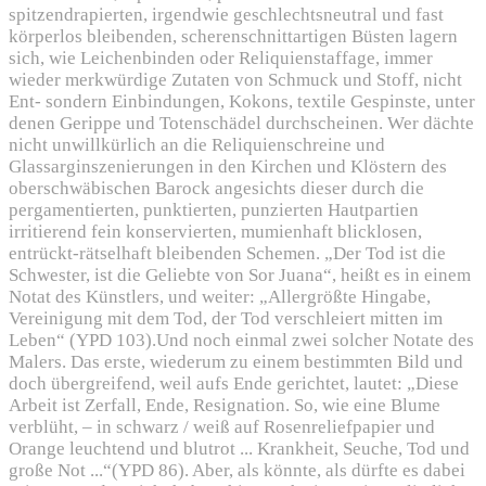
spitzendrapierten, irgendwie geschlechtsneutral und fast
körperlos bleibenden, scherenschnittartigen Büsten lagern
sich, wie Leichenbinden oder Reliquienstaffage, immer
wieder merkwürdige Zutaten von Schmuck und Stoff, nicht
Ent- sondern Einbindungen, Kokons, textile Gespinste, unter
denen Gerippe und Totenschädel durchscheinen. Wer dächte
nicht unwillkürlich an die Reliquienschreine und
Glassarginszenierungen in den Kirchen und Klöstern des
oberschwäbischen Barock angesichts dieser durch die
pergamentierten, punktierten, punzierten Hautpartien
irritierend fein konservierten, mumienhaft blicklosen,
entrückt-rätselhaft bleibenden Schemen. „Der Tod ist die
Schwester, ist die Geliebte von Sor Juana“, heißt es in einem
Notat des Künstlers, und weiter: „Allergrößte Hingabe,
Vereinigung mit dem Tod, der Tod verschleiert mitten im
Leben“ (YPD 103).Und noch einmal zwei solcher Notate des
Malers. Das erste, wiederum zu einem bestimmten Bild und
doch übergreifend, weil aufs Ende gerichtet, lautet: „Diese
Arbeit ist Zerfall, Ende, Resignation. So, wie eine Blume
verblüht, – in schwarz / weiß auf Rosenreliefpapier und
Orange leuchtend und blutrot ... Krankheit, Seuche, Tod und
große Not ...“(YPD 86). Aber, als könnte, als dürfte es dabei