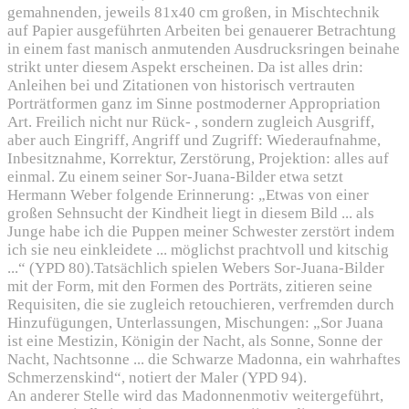
gemahnenden, jeweils 81x40 cm großen, in Mischtechnik
auf Papier ausgeführten Arbeiten bei genauerer Betrachtung
in einem fast manisch anmutenden Ausdrucksringen beinahe
strikt unter diesem Aspekt erscheinen. Da ist alles drin:
Anleihen bei und Zitationen von historisch vertrauten
Porträtformen ganz im Sinne postmoderner Appropriation
Art. Freilich nicht nur Rück- , sondern zugleich Ausgriff,
aber auch Eingriff, Angriff und Zugriff: Wiederaufnahme,
Inbesitznahme, Korrektur, Zerstörung, Projektion: alles auf
einmal. Zu einem seiner Sor-Juana-Bilder etwa setzt
Hermann Weber folgende Erinnerung: „Etwas von einer
großen Sehnsucht der Kindheit liegt in diesem Bild ... als
Junge habe ich die Puppen meiner Schwester zerstört indem
ich sie neu einkleidete ... möglichst prachtvoll und kitschig
...“ (YPD 80).Tatsächlich spielen Webers Sor-Juana-Bilder
mit der Form, mit den Formen des Porträts, zitieren seine
Requisiten, die sie zugleich retouchieren, verfremden durch
Hinzufügungen, Unterlassungen, Mischungen: „Sor Juana
ist eine Mestizin, Königin der Nacht, als Sonne, Sonne der
Nacht, Nachtsonne ... die Schwarze Madonna, ein wahrhaftes
Schmerzenskind“, notiert der Maler (YPD 94).
An anderer Stelle wird das Madonnenmotiv weitergeführt,