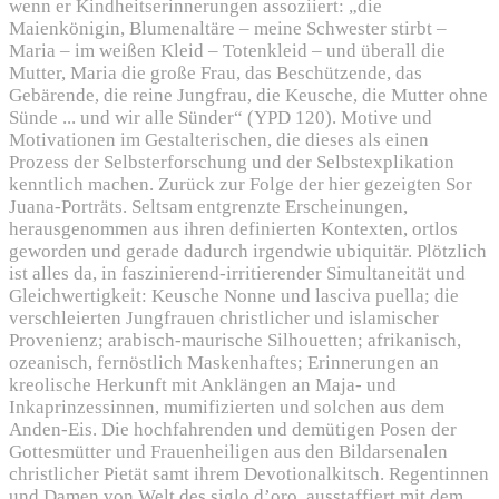
wenn er Kindheitserinnerungen assoziiert: „die
Maienkönigin, Blumenaltäre – meine Schwester stirbt –
Maria – im weißen Kleid – Totenkleid – und überall die
Mutter, Maria die große Frau, das Beschützende, das
Gebärende, die reine Jungfrau, die Keusche, die Mutter ohne
Sünde ... und wir alle Sünder“ (YPD 120). Motive und
Motivationen im Gestalterischen, die dieses als einen
Prozess der Selbsterforschung und der Selbstexplikation
kenntlich machen. Zurück zur Folge der hier gezeigten Sor
Juana-Porträts. Seltsam entgrenzte Erscheinungen,
herausgenommen aus ihren definierten Kontexten, ortlos
geworden und gerade dadurch irgendwie ubiquitär. Plötzlich
ist alles da, in faszinierend-irritierender Simultaneität und
Gleichwertigkeit: Keusche Nonne und lasciva puella; die
verschleierten Jungfrauen christlicher und islamischer
Provenienz; arabisch-maurische Silhouetten; afrikanisch,
ozeanisch, fernöstlich Maskenhaftes; Erinnerungen an
kreolische Herkunft mit Anklängen an Maja- und
Inkaprinzessinnen, mumifizierten und solchen aus dem
Anden-Eis. Die hochfahrenden und demütigen Posen der
Gottesmütter und Frauenheiligen aus den Bildarsenalen
christlicher Pietät samt ihrem Devotionalkitsch. Regentinnen
und Damen von Welt des siglo d’oro, ausstaffiert mit dem