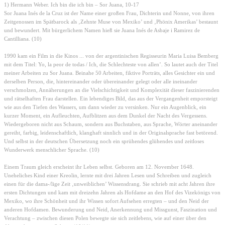
1) Hermann Weber. Ich bin die ich bin – Sor Juana, 10-17
Sor Juana Inés de la Cruz ist der Name einer großen Frau, Dichterin und Nonne, von ihren
Zeitgenossen im Spätbarock als ‚Zehnte Muse von Mexiko’ und ‚Phönix Amerikas’ bestaunt
und bewundert. Mit bürgerlichem Namen hieß sie Juana Inés de Asbaje i Ramirez de
Cantilliana. (10)
1990 kam ein Film in die Kinos ... von der argentinischen Regisseurin Maria Luisa Bemberg
mit dem Titel: Yo, la peor de todas / Ich, die Schlechteste von allen’. So lautet auch der Titel
meiner Arbeiten zu Sor Juana. Beinahe 50 Arbeiten, fiktive Porträts, alles Gesichter ein und
derselben Person, die, hintereinander oder übereinander gelegt oder alle ineinander
verschmolzen, Annäherungen an die Vielschichtigkeit und Komplexität dieser faszinierenden
und rätselhaften Frau darstellen. Ein lebendiges Bild, das aus der Vergangenheit emporsteigt
wie aus den Tiefen des Wassers, um dann wieder zu versinken. Nur ein Augenblick, ein
kurzer Moment, ein Aufleuchten, Aufblitzen aus dem Dunkel der Nacht des Vergessens.
Wiedergeboren nicht aus Schaum, sondern aus Buchstaben, aus Sprache, Wörter aneinander
gereiht, farbig, leidenschaftlich, klanghaft sinnlich und in der Originalsprache fast betörend.
Und selbst in der deutschen Übersetzung noch ein sprühendes glühendes und zeitloses
Wunderwerk menschlicher Sprache. (10)
Einem Traum gleich erscheint ihr Leben selbst. Geboren am 12. November 1648.
Uneheliches Kind einer Kreolin, lernte mit drei Jahren Lesen und Schreiben und zugleich
einen für die dama-/lige Zeit ‚unweiblichen’ Wissensdrang. Sie schrieb mit acht Jahren ihre
ersten Dichtungen und kam mit dreizehn Jahren als Hofdame an den Hof des Vizekönigs von
Mexiko, wo ihre Schönheit und ihr Wissen sofort Aufsehen erregten – und den Neid der
anderen Hofdamen. Bewunderung und Neid, Anerkennung und Missgunst, Faszination und
Verachtung – zwischen diesen Polen bewegte sie sich zeitlebens, wie auf einer über den