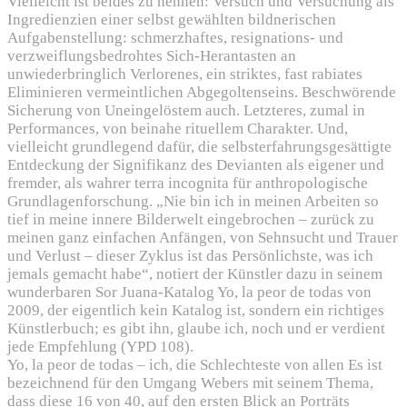
Vielleicht ist beides zu nennen: Versuch und Versuchung als
Ingredienzien einer selbst gewählten bildnerischen
Aufgabenstellung: schmerzhaftes, resignations- und
verzweiflungsbedrohtes Sich-Herantasten an
unwiederbringlich Verlorenes, ein striktes, fast rabiates
Eliminieren vermeintlichen Abgegoltenseins. Beschwörende
Sicherung von Uneingelöstem auch. Letzteres, zumal in
Performances, von beinahe rituellem Charakter. Und,
vielleicht grundlegend dafür, die selbsterfahrungsgesättigte
Entdeckung der Signifikanz des Devianten als eigener und
fremder, als wahrer terra incognita für anthropologische
Grundlagenforschung. „Nie bin ich in meinen Arbeiten so
tief in meine innere Bilderwelt eingebrochen – zurück zu
meinen ganz einfachen Anfängen, von Sehnsucht und Trauer
und Verlust – dieser Zyklus ist das Persönlichste, was ich
jemals gemacht habe“, notiert der Künstler dazu in seinem
wunderbaren Sor Juana-Katalog Yo, la peor de todas von
2009, der eigentlich kein Katalog ist, sondern ein richtiges
Künstlerbuch; es gibt ihn, glaube ich, noch und er verdient
jede Empfehlung (YPD 108).
Yo, la peor de todas – ich, die Schlechteste von allen Es ist
bezeichnend für den Umgang Webers mit seinem Thema,
dass diese 16 von 40, auf den ersten Blick an Porträts