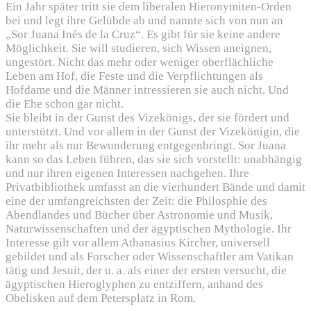
Ein Jahr später tritt sie dem liberalen Hieronymiten-Orden
bei und legt ihre Gelübde ab und nannte sich von nun an
„Sor Juana Inés de la Cruz“. Es gibt für sie keine andere
Möglichkeit. Sie will studieren, sich Wissen aneignen,
ungestört. Nicht das mehr oder weniger oberflächliche
Leben am Hof, die Feste und die Verpflichtungen als
Hofdame und die Männer intressieren sie auch nicht. Und
die Ehe schon gar nicht.
Sie bleibt in der Gunst des Vizekönigs, der sie fördert und
unterstützt. Und vor allem in der Gunst der Vizekönigin, die
ihr mehr als nur Bewunderung entgegenbringt. Sor Juana
kann so das Leben führen, das sie sich vorstellt: unabhängig
und nur ihren eigenen Interessen nachgehen. Ihre
Privatbibliothek umfasst an die vierhundert Bände und damit
eine der umfangreichsten der Zeit: die Philosphie des
Abendlandes und Bücher über Astronomie und Musik,
Naturwissenschaften und der ägyptischen Mythologie. Ihr
Interesse gilt vor allem Athanasius Kircher, universell
gebildet und als Forscher oder Wissenschaftler am Vatikan
tätig und Jesuit, der u. a. als einer der ersten versucht, die
ägyptischen Hieroglyphen zu entziffern, anhand des
Obelisken auf dem Petersplatz in Rom.