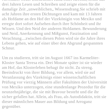
drei Jahren Lesen und Schreiben und zeigte einen für die
damalige Zeit „unweiblichen„ Wissensdrang.Sie schrieb mit
acht Jahren ihre ersten Dichtungen und kam mit 13 Jahren
als Hofdame an den Hof der Vizekönigin von Mexiko und
erregte dort sofort Aufsehen durch ihre Schönheit und ihr
Wissen. Und den Neid der anderen Hofdamen. Bewunderung
und Neid, Anerkennung und Mißgunst, Faszination und
Verachtung....zwischen diesen Polen wird sie die Jahre ihres
Lebens gehen, wie auf einer über den Abgrund gespannten
Schnur.
Um zu studieren, tritt sie im August 1667 ins Karmeliter-
Kloster Santa Teresa ein. Drei Monate später ist sie wieder
am Hof, das Klosterleben behagt ihr nicht. Zu streng.
Beeindruckt von ihrer Bildung, vor allem, wird sie auf
Veranlassung des Vizekönigs einer wissenschaftlichen
Prüfung vor vierzig Männern aller Fakultäten der Universität
von Mexiko unterzogen, eine stundenlange Prozedur für die
neunzehnjährige, die sie mit Bravour besteht und die ihr
sicher gefallen hat. Allein, als Frau, als Autodidaktin, tritt sie
dieser männlichen Mauer aus Bildung und Arroganz
gegenüber.