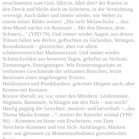
zerschmettert vom Gott, fährt er, fährt ihm? der Karren in
den Dreck und bleibt doch im Scheitern, in der Vernichtung
verewigt. Auch daher und immer wieder, wie Weber zu
einem seiner Bilder notiert: „Die tiefe Melancholie ... Aus
dem Mund wächst ein Rosenast ... Mit den Dornen, dem
Schmerz...“ (YPD 79). Und immer wieder Augen, aus denen
Tränen fallen wie Perlen, geflochten zu Girlanden, Strängen,
Rosenkränzen – glorreicher, aber vor allem
schmerzensreicher Madonnenzier. Und immer wieder
Schmuckrelikte aus besseren Tagen, geheftet an Verluste,
Zumutungen, Enteignungen. Wie Erinnerungszitate an
verlorenes Geschmeide die seltsamen Broschen, letzte
Bastionen eines ungebeugten Trotzes.
Halskrausen und Prunkhauben; gekrönte Häupter auch, aber
Kronen mit Kreuzen.
Kreuze überall; an, vor, unter den Mündern: Leidensmale,
Stigmata, Bannmale, Schlingen um den Hals – was noch?
Häufig puppig die Gesichter; masken- und larvenhaft – „das
Thema Maske kommt ...“, notiert der Künstler einmal (YPD
96) – Kommen im Sinne von Erscheinen, von Zum-
Vorschein-Kommen und von Sich- Aufdrängen. Masken
also: wie geronnen zu Momentaufnahmen gravitätischer