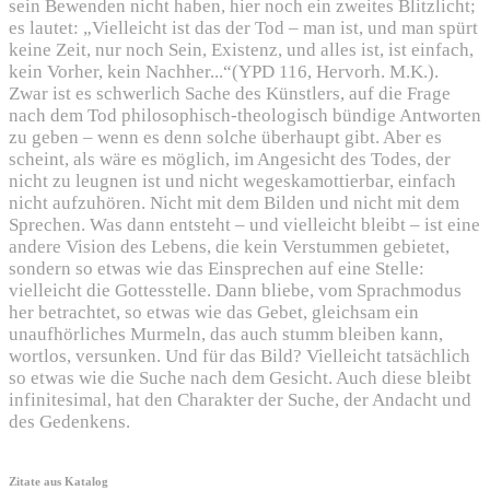
sein Bewenden nicht haben, hier noch ein zweites Blitzlicht;
es lautet: „Vielleicht ist das der Tod – man ist, und man spürt
keine Zeit, nur noch Sein, Existenz, und alles ist, ist einfach,
kein Vorher, kein Nachher...“(YPD 116, Hervorh. M.K.).
Zwar ist es schwerlich Sache des Künstlers, auf die Frage
nach dem Tod philosophisch-theologisch bündige Antworten
zu geben – wenn es denn solche überhaupt gibt. Aber es
scheint, als wäre es möglich, im Angesicht des Todes, der
nicht zu leugnen ist und nicht wegeskamottierbar, einfach
nicht aufzuhören. Nicht mit dem Bilden und nicht mit dem
Sprechen. Was dann entsteht – und vielleicht bleibt – ist eine
andere Vision des Lebens, die kein Verstummen gebietet,
sondern so etwas wie das Einsprechen auf eine Stelle:
vielleicht die Gottesstelle. Dann bliebe, vom Sprachmodus
her betrachtet, so etwas wie das Gebet, gleichsam ein
unaufhörliches Murmeln, das auch stumm bleiben kann,
wortlos, versunken. Und für das Bild? Vielleicht tatsächlich
so etwas wie die Suche nach dem Gesicht. Auch diese bleibt
infinitesimal, hat den Charakter der Suche, der Andacht und
des Gedenkens.
Zitate aus Katalog