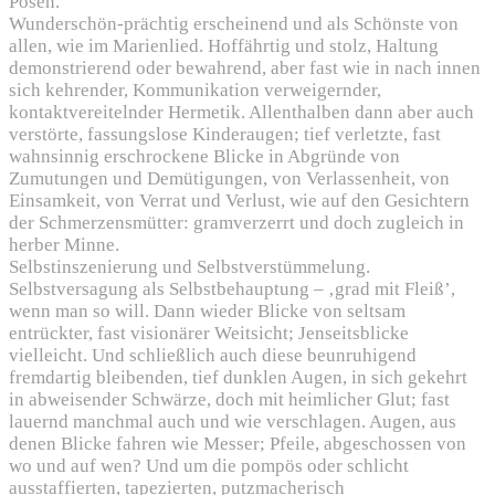
Posen.
Wunderschön-prächtig erscheinend und als Schönste von
allen, wie im Marienlied. Hoffährtig und stolz, Haltung
demonstrierend oder bewahrend, aber fast wie in nach innen
sich kehrender, Kommunikation verweigernder,
kontaktvereitelnder Hermetik. Allenthalben dann aber auch
verstörte, fassungslose Kinderaugen; tief verletzte, fast
wahnsinnig erschrockene Blicke in Abgründe von
Zumutungen und Demütigungen, von Verlassenheit, von
Einsamkeit, von Verrat und Verlust, wie auf den Gesichtern
der Schmerzensmütter: gramverzerrt und doch zugleich in
herber Minne.
Selbstinszenierung und Selbstverstümmelung.
Selbstversagung als Selbstbehauptung – ‚grad mit Fleiß’,
wenn man so will. Dann wieder Blicke von seltsam
entrückter, fast visionärer Weitsicht; Jenseitsblicke
vielleicht. Und schließlich auch diese beunruhigend
fremdartig bleibenden, tief dunklen Augen, in sich gekehrt
in abweisender Schwärze, doch mit heimlicher Glut; fast
lauernd manchmal auch und wie verschlagen. Augen, aus
denen Blicke fahren wie Messer; Pfeile, abgeschossen von
wo und auf wen? Und um die pompös oder schlicht
ausstaffierten, tapezierten, putzmacherisch