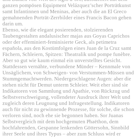
ganzen pompösen Equipment Velázquez’scher Porträtkunst
samt Infantinnen und Meninas, aber auch die an El Greco
gemahnenden Porträt-Zerrbilder eines Francis Bacon gehen
darin um.
Ebenso, wie die elegant posierenden, stolzierenden
Taubengestalten andalusischer majas aus Goyas Caprichos
oder der effeminiert-feminisierte Geck, als petimetra
española, aus den Kostümfolgen eines Juan de la Cruz samt
Fächern, Schleiern, Spitzen: Theatralik und pompe funèbre.
Aber so gut wie kaum einmal ein unverstelltes Gesicht.
Stattdessen vernähte, verbundene Münder – Kennmale von
Unsäglichem, von Schweigen- von Verstummen-Müssen und
Stummgemachtwerden. Niedergeschlagene Augen: aber die
stehen nicht für Demut unterm Schleier. Weit eher sind sie
Indikatoren von Sammlung und Apathie, von Rückzug und
Selbstverschweigung, vollendeter Ausdruck ihrer Welt und
zugleich deren Leugnung und Infragestellung. Indikatoren
auch für nicht zu gewinnende Prozesse, für solche, die schon
verloren sind, noch ehe sie begonnen haben. Sor Juanas
Selbstvergleich mit dem hochgemuten Phaëthon, dem
hochfahrenden, Gespanne lenkenden Göttersohn, Sinnbild
ihrer Seele und ihres Typus – aber zum Schluss wird er