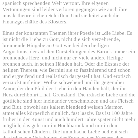
spanisch sprechenden Welt vertont. Ihre eigenen
Vertonungen sind leider verloren gegangen wie auch ihre
musik-theoretischen Schriften. Und sie leitet auch die
Finanzgeschäfte des Klosters.
Eines der konstanten Themen ihrer Poesie ist...die Liebe. Es
ist nicht die Liebe zu Gott, nicht die sich verzehrende,
brennende Hingabe an Gott wie bei dem heiligen
Augustinus, der auf den Darstellungen des Barock immer ein
brennendes Herz, und nicht nur er, viele andere Heilige
brennen auch, in seinen Händen hält. Oder die Ekstase der
heilgen Theresa, wie Bernini sie so faszinierend und schön
und ergreifend und realistisch dargestellt hat. Und erotisch
verzückt auf einer Wolke schwebend und ihr gegenüber
Amor, der den Pfeil der Liebe in den Händen hält, der ihr
Herz durchbohrt....hat. Grenzland. Die irdische Liebe und die
göttliche sind hier ineinander verschmolzen und aus Fleisch
und Blut, obwohl aus kaltem blendend weißen Marmor,
atmet alles körperlich sinnlich, fast lasziv. Das ist 100 Jahre
früher in der Kunst und auch hundert Jahre später nicht mehr
möglich, das geht nur im Hochbarock und nur in den
katholischen Ländern. Die himmlische Liebe bedient sich
des irdischen Vokabulars, der Sprache des Körpers, der