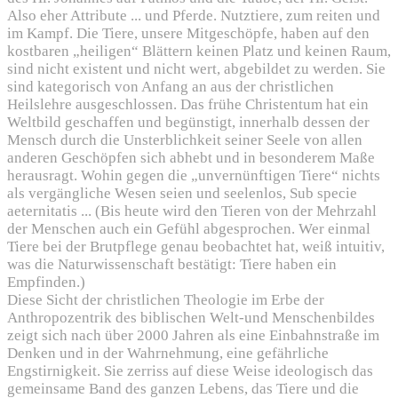
Also eher Attribute ... und Pferde. Nutztiere, zum reiten und
im Kampf. Die Tiere, unsere Mitgeschöpfe, haben auf den
kostbaren „heiligen“ Blättern keinen Platz und keinen Raum,
sind nicht existent und nicht wert, abgebildet zu werden. Sie
sind kategorisch von Anfang an aus der christlichen
Heilslehre ausgeschlossen. Das frühe Christentum hat ein
Weltbild geschaffen und begünstigt, innerhalb dessen der
Mensch durch die Unsterblichkeit seiner Seele von allen
anderen Geschöpfen sich abhebt und in besonderem Maße
herausragt. Wohin gegen die „unvernünftigen Tiere“ nichts
als vergängliche Wesen seien und seelenlos, Sub specie
aeternitatis ... (Bis heute wird den Tieren von der Mehrzahl
der Menschen auch ein Gefühl abgesprochen. Wer einmal
Tiere bei der Brutpflege genau beobachtet hat, weiß intuitiv,
was die Naturwissenschaft bestätigt: Tiere haben ein
Empfinden.)
Diese Sicht der christlichen Theologie im Erbe der
Anthropozentrik des biblischen Welt-und Menschenbildes
zeigt sich nach über 2000 Jahren als eine Einbahnstraße im
Denken und in der Wahrnehmung, eine gefährliche
Engstirnigkeit. Sie zerriss auf diese Weise ideologisch das
gemeinsame Band des ganzen Lebens, das Tiere und die