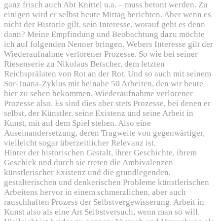
ganz frisch auch Abt Knittel u.a. – muss betont werden. Zu
einigen wird er selbst heute Mittag berichten. Aber wenn es
nicht der Historie gilt, sein Interesse, worauf geht es denn
dann? Meine Empfindung und Beobachtung dazu möchte
ich auf folgenden Nenner bringen. Webers Interesse gilt der
Wiederaufnahme verlorener Prozesse. So wie bei seiner
Riesenserie zu Nikolaus Betscher, dem letzten
Reichsprälaten von Rot an der Rot. Und so auch mit seinem
Sor-Juana-Zyklus mit beinahe 50 Arbeiten, den wir heute
hier zu sehen bekommen. Wiederaufnahme verlorener
Prozesse also. Es sind dies aber stets Prozesse, bei denen er
selbst, der Künstler, seine Existenz und seine Arbeit in
Kunst, mit auf dem Spiel stehen. Also eine
Auseinandersetzung, deren Tragweite von gegenwärtiger,
vielleicht sogar überzeitlicher Relevanz ist.
Hinter der historischen Gestalt, ihrer Geschichte, ihrem
Geschick und durch sie treten die Ambivalenzen
künstlerischer Existenz und die grundlegenden,
gestalterischen und denkerischen Probleme künstlerischen
Arbeitens hervor in einem schmerzlichen, aber auch
rauschhaften Prozess der Selbstvergewisserung. Arbeit in
Kunst also als eine Art Selbstversuch, wenn man so will.