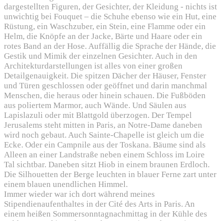
dargestellten Figuren, der Gesichter, der Kleidung - nichts ist
unwichtig bei Fouquet – die Schuhe ebenso wie ein Hut, eine
Rüstung, ein Waschzuber, ein Stein, eine Flamme oder ein
Helm, die Knöpfe an der Jacke, Bärte und Haare oder ein
rotes Band an der Hose. Auffällig die Sprache der Hände, die
Gestik und Mimik der einzelnen Gesichter. Auch in den
Architekturdarstellungen ist alles von einer großen
Detailgenauigkeit. Die spitzen Dächer der Häuser, Fenster
und Türen geschlossen oder geöffnet und darin manchmal
Menschen, die heraus oder hinein schauen. Die Fußböden
aus poliertem Marmor, auch Wände. Und Säulen aus
Lapislazuli oder mit Blattgold überzogen. Der Tempel
Jerusalems steht mitten in Paris, an Notre-Dame daneben
wird noch gebaut. Auch Sainte-Chapelle ist gleich um die
Ecke. Oder ein Campnile aus der Toskana. Bäume sind als
Alleen an einer Landstraße neben einem Schloss im Loire
Tal sichtbar. Daneben sitzt Hiob in einem braunen Erdloch.
Die Silhouetten der Berge leuchten in blauer Ferne zart unter
einem blauen unendlichen Himmel.
Immer wieder war ich dort während meines
Stipendienaufenthaltes in der Cité des Arts in Paris. An
einem heißen Sommersonntagnachmittag in der Kühle des