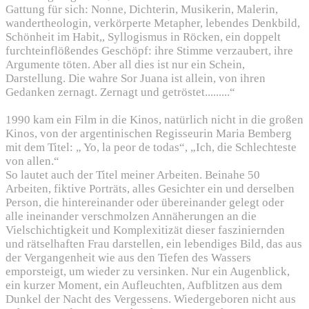
Gattung für sich: Nonne, Dichterin, Musikerin, Malerin,
wandertheologin, verkörperte Metapher, lebendes Denkbild,
Schönheit im Habit,, Syllogismus in Röcken, ein doppelt
furchteinflößendes Geschöpf: ihre Stimme verzaubert, ihre
Argumente töten. Aber all dies ist nur ein Schein,
Darstellung. Die wahre Sor Juana ist allein, von ihren
Gedanken zernagt. Zernagt und getröstet.........“
1990 kam ein Film in die Kinos, natürlich nicht in die großen
Kinos, von der argentinischen Regisseurin Maria Bemberg
mit dem Titel: „ Yo, la peor de todas“, „Ich, die Schlechteste
von allen.“
So lautet auch der Titel meiner Arbeiten. Beinahe 50
Arbeiten, fiktive Porträts, alles Gesichter ein und derselben
Person, die hintereinander oder übereinander gelegt oder
alle ineinander verschmolzen Annäherungen an die
Vielschichtigkeit und Komplexitizät dieser fasziniernden
und rätselhaften Frau darstellen, ein lebendiges Bild, das aus
der Vergangenheit wie aus den Tiefen des Wassers
emporsteigt, um wieder zu versinken. Nur ein Augenblick,
ein kurzer Moment, ein Aufleuchten, Aufblitzen aus dem
Dunkel der Nacht des Vergessens. Wiedergeboren nicht aus