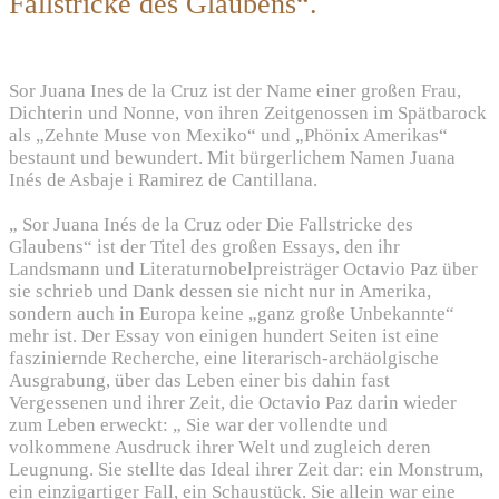
Fallstricke des Glaubens“.
Sor Juana Ines de la Cruz ist der Name einer großen Frau,
Dichterin und Nonne, von ihren Zeitgenossen im Spätbarock
als „Zehnte Muse von Mexiko“ und „Phönix Amerikas“
bestaunt und bewundert. Mit bürgerlichem Namen Juana
Inés de Asbaje i Ramirez de Cantillana.
„ Sor Juana Inés de la Cruz oder Die Fallstricke des
Glaubens“ ist der Titel des großen Essays, den ihr
Landsmann und Literaturnobelpreisträger Octavio Paz über
sie schrieb und Dank dessen sie nicht nur in Amerika,
sondern auch in Europa keine „ganz große Unbekannte“
mehr ist. Der Essay von einigen hundert Seiten ist eine
fasziniernde Recherche, eine literarisch-archäolgische
Ausgrabung, über das Leben einer bis dahin fast
Vergessenen und ihrer Zeit, die Octavio Paz darin wieder
zum Leben erweckt: „ Sie war der vollendte und
volkommene Ausdruck ihrer Welt und zugleich deren
Leugnung. Sie stellte das Ideal ihrer Zeit dar: ein Monstrum,
ein einzigartiger Fall, ein Schaustück. Sie allein war eine