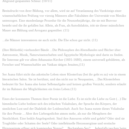
Abgrund gespannten Schnur. (10/11)
Beeindruckt von ihrer Bildung, vor allem, wird sie auf Veranlassung des Vizekönigs einer
wissenschaftlichen Prüfung vor vierzig Männern aller Fakultäten der Universität von Mexiko
unterzogen. Eine stundenlange Prozedur für die Neunzehnjährige, die sie mit Bravour
besteht und die ihr gefallen hat. Allein, als Frau, als Autodidaktin, tritt sie dieser männlichen
Mauer aus Bildung und Arroganz gegenüber. (11)
...die Männer interessieren sie auch nicht. Die Ehe schon gar nicht. (11)
(Ihre Bibliothk) vierhundert Bände ...Die Philosophen des Abendlandes und Bücher über
Astronomie, Musik, Naturwissenschaften und Ägyptische Mythologie sind darin zu finden.
Ihr Interesse gilt vor allem Athanasius Kircher (1601-1680), einem universell gebildeten, als
Forscher und Wissenschaftler am Vatikan tätigen Jesuiten,(11)
Sor Juana führt nicht das asketische Leben einer Klosterfrau (bei ihr geht es zu) wie in einem
literarischen Salon. Sie ist berühmt, und das nicht nur in Neuspanien, ...Das Klosterleben
bedeutet für Sor Juana also keine Selbstaufgabe und keinen großen Verzicht, sondern erlaubt
ihr im Rahmen der Möglichkeiten ein freies Leben.(11)
Eines der konstanten Themen ihrer Poesie ist die Liebe. Es ist nicht die Liebe zu Gott (...) Die
himmlische Liebe bedient sich des irdischen Vokabulars, der Sprache des Körpers, der
sinnlichen Lust und der Dialektik der Leidenschaft. Auch Sor Juana nutzte dieses Vokabular
für ihre Poesie ... Aber ihre Liebesgedichte atmen mehr, als nur die Metaphern der
Sinnlichkeit. Eine heikle Angelegenheit. Sind ihre Amouren erlebt und gelebt? Oder sind sie
Trugbilder oder Schatten der Seele? Oder intellektuelle Herzensergüsse und erotische
Hirngespinste ei9ner sich kasteienden Nonne? ... Buchstaben-Sex? ... Jedenfalls tauchen beim