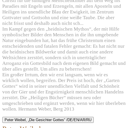
Christi für die sündigen Menschenkinder auf dem Weg ins
Paradies mit Engeln und Erzengeln, mit allen Aposteln und
Heiligen ins unendliche Blau der Ewigkeit, im Zentrum
Gottvater und Gottsohn und eine weiße Taube. Die aber
nicht frisst und deshalb auch nicht sch...
Im Kampf gegen den „heidnischen Mythos“, der mit Hilfe
symbolischer Bilder den Menschen in die ihn umgebende
Natur eingebunden hat, hat das frühe Christentum einen
entscheidenden und fatalen Fehler gemacht: Es hat nicht nur
die heidnischen Bildwerke und damit auch eine andere
Weltsichten zerstört, sondern sich in unerträglicher
Arroganz ein Gottesbild nach dem eigenen Bild gemacht und
über alles gestellt. Um alles zu beherrschen!
Ein großer Irrtum, den wir erst langsam, wenn wir es
wirklich wollen, begreifen. Der Preis ist hoch, der „Garten
Gottes“ wird in seiner unendlichen Vielfalt und Schönheit
von der Gier und der Engstirnigkeit menschlichen Handelns
zerstört. Die „Heiligen Bücher“ müssen neu oder
umgeschrieben und ergänzt werden, wenn wir hier überleben
wollen. Hermann Weber, Berg 2013
Peter Weibel, „Die Gesichter Gottes“ /DE/EN/AR/RU