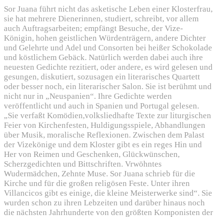
Sor Juana führt nicht das asketische Leben einer Klosterfrau,
sie hat mehrere Dienerinnen, studiert, schreibt, vor allem
auch Auftragsarbeiten; empfängt Besuche, der Vize-
Königin, hohen geistlichen Würdenträgern, andere Dichter
und Gelehrte und Adel und Consorten bei heißer Schokolade
und köstlichem Gebäck. Natürlich werden dabei auch ihre
neuesten Gedichte rezitiert, oder andere, es wird gelesen und
gesungen, diskutiert, sozusagen ein literarisches Quartett
oder besser noch, ein literarischer Salon. Sie ist berühmt und
nicht nur in „Neuspanien“. Ihre Gedichte werden
veröffentlicht und auch in Spanien und Portugal gelesen.
„Sie verfaßt Komödien,volksliedhafte Texte zur liturgischen
Feier von Kirchenfesten, Huldigungsspiele, Abhandlungen
über Musik, moralische Reflexionen. Zwischen dem Palast
der Vizekönige und dem Kloster gibt es ein reges Hin und
Her von Reimen und Geschenken, Glückwünschen,
Scherzgedichten und Bittschriften. Vrwöhntes
Wudermädchen, Zehnte Muse. Sor Juana schrieb für die
Kirche und für die großen religösen Feste. Unter ihren
Villancicos gibt es einige, die kleine Meisterwerke sind“. Sie
wurden schon zu ihren Lebzeiten und darüber hinaus noch
die nächsten Jahrhunderte von den größten Komponisten der