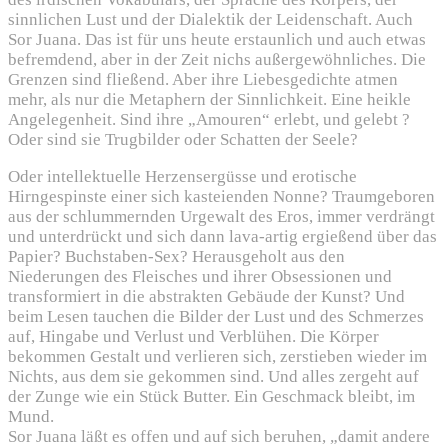
sinnlichen Lust und der Dialektik der Leidenschaft. Auch
Sor Juana. Das ist für uns heute erstaunlich und auch etwas
befremdend, aber in der Zeit nichs außergewöhnliches. Die
Grenzen sind fließend. Aber ihre Liebesgedichte atmen
mehr, als nur die Metaphern der Sinnlichkeit. Eine heikle
Angelegenheit. Sind ihre „Amouren“ erlebt, und gelebt ?
Oder sind sie Trugbilder oder Schatten der Seele?
Oder intellektuelle Herzensergüsse und erotische
Hirngespinste einer sich kasteienden Nonne? Traumgeboren
aus der schlummernden Urgewalt des Eros, immer verdrängt
und unterdrückt und sich dann lava-artig ergießend über das
Papier? Buchstaben-Sex? Herausgeholt aus den
Niederungen des Fleisches und ihrer Obsessionen und
transformiert in die abstrakten Gebäude der Kunst? Und
beim Lesen tauchen die Bilder der Lust und des Schmerzes
auf, Hingabe und Verlust und Verblühen. Die Körper
bekommen Gestalt und verlieren sich, zerstieben wieder im
Nichts, aus dem sie gekommen sind. Und alles zergeht auf
der Zunge wie ein Stück Butter. Ein Geschmack bleibt, im
Mund.
Sor Juana läßt es offen und auf sich beruhen, „damit andere