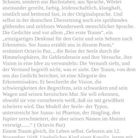
Schaum, sondern aus Buchstaben, aus Sprache, Wörter
aneinander gereiht, farbig, leidenschaftlich, klanghaft,
sinnlich und betörend fast, in der Originalsprache. Und
selbst in der deutschen Übersetzung noch ein sprühendes
glühendes und zeitloses Wunderwerk menschlicher Sprache.
Die Gedichte und vor allem „Der erste Traum“, ein
„einzigartiges Denkmal für den Geist und sein Sehnen nach
Erkenntnis. Sor Juana erzählt uns in diesem Poem,“
resümiert Octavio Paz, „ die Reise der Seele durch die
Himmelssphären, ihr Geblendetsein und ihre Versuche, ihre
Vision in eine Idee zu verwandeln: Die Vernunft sieht, und
der Verstand begreift nicht, was er sieht. Der Traum, von dem
uns das Gedicht berichtet, ist eine Allegorie des
Erkenntnisaktes. Er beschreibt die Vision, die
schwierigkeiten des Begreifens, sein schwanken und sein
Wagen und seinen heroischen Mut. Sie will erkennen,
obwohl sie von vorneherein weiß, daß sie mit gewißheit
scheitern wird. Das Modell der Seele- der Typus,
unterstreicht Sor Juana- ist Phaeton, der Jüngling, den
Jupiter zerschmettert, der aber seinen Namen im Absturz
verewigt.......“ ( Octavio Paz)
Einem Traum gleich, ihr Leben selbst. Geboren am 12.
November 1648. Uneheliches Kind einer Kreolin, lernte mit