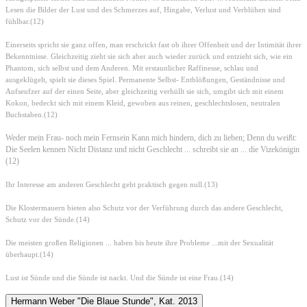
Lesen die Bilder der Lust und des Schmerzes auf, Hingabe, Verlust und Verblühen sind
fühlbar.(12)
Einerseits spricht sie ganz offen, man erschrickt fast ob ihrer Offenheit und der Intimität ihrer
Bekenntnisse. Gleichzeitig zieht sie sich aber auch wieder zurück und entzieht sich, wie ein
Phantom, sich selbst und dem Anderen. Mit erstaunlicher Raffinesse, schlau und
ausgeklügelt, spielt sie dieses Spiel. Permanente Selbst- Entblößungen, Geständnisse und
Aufseufzer auf der einen Seite, aber gleichzeitig verhüllt sie sich, umgibt sich mit einem
Kokon, bedeckt sich mit einem Kleid, gewoben aus reinen, geschlechtslosen, neutralen
Buchstaben.(12)
Weder mein Frau- noch mein Fernsein Kann mich hindern, dich zu lieben; Denn du weißt:
Die Seelen kennen Nicht Distanz und nicht Geschlecht ... schreibt sie an ... die Vizekönigin
(12)
Ihr Interesse am anderen Geschlecht geht praktisch gegen null.(13)
Die Klostermauern bieten also Schutz vor der Verführung durch das andere Geschlecht,
Schutz vor der Sünde.(14)
Die meisten großen Religionen ... haben bis heute ihre Probleme ...mit der Sexualität
überhaupt.(14)
Lust ist Sünde und die Sünde ist nackt. Und die Sünde ist eine Frau.(14)
Hermann Weber "Die Blaue Stunde", Kat. 2013