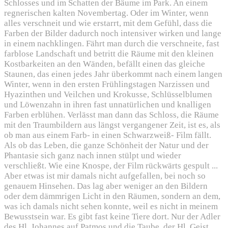
Schlosses und im Schatten der Bäume im Park. An einem
regnerischen kalten Novembertag. Oder im Winter, wenn
alles verschneit und wie erstarrt, mit dem Gefühl, dass die
Farben der Bilder dadurch noch intensiver wirken und lange
in einem nachklingen. Fährt man durch die verschneite, fast
farblose Landschaft und betritt die Räume mit den kleinen
Kostbarkeiten an den Wänden, befällt einen das gleiche
Staunen, das einen jedes Jahr überkommt nach einem langen
Winter, wenn in den ersten Frühlingstagen Narzissen und
Hyazinthen und Veilchen und Krokusse, Schlüsselblumen
und Löwenzahn in ihren fast unnatürlichen und knalligen
Farben erblühen. Verlässt man dann das Schloss, die Räume
mit den Traumbildern aus längst vergangener Zeit, ist es, als
ob man aus einem Farb- in einen Schwarzweiß- Film fällt.
Als ob das Leben, die ganze Schönheit der Natur und der
Phantasie sich ganz nach innen stülpt und wieder
verschließt. Wie eine Knospe, der Film rückwärts gespult ...
Aber etwas ist mir damals nicht aufgefallen, bei noch so
genauem Hinsehen. Das lag aber weniger an den Bildern
oder dem dämmrigen Licht in den Räumen, sondern an dem,
was ich damals nicht sehen konnte, weil es nicht in meinem
Bewusstsein war. Es gibt fast keine Tiere dort. Nur der Adler
des Hl. Johannes auf Patmos und die Taube, der Hl. Geist.