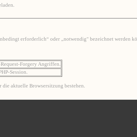
eladen.
"unbedingt erforderlich“ oder „notwendig" bezeichnet werden kö
-Request-Forgery Angriffen.
 PHP-Session.
r die aktuelle Browsersitzung bestehen.