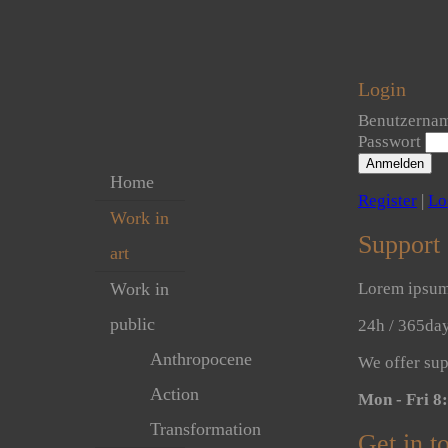
Login
Benutzerna
Passwort
Anmelden
Home
Register
|
Lo
Work in
Support
art
Work in
Lorem ipsum 
public
24h
/ 365da
Anthropocene
We offer sup
Action
Mon - Fri 
Transformation
Get in t