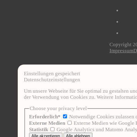
Copyright 20
Impressum
D
Einstellungen gespeichert
Datenschutzeinstellungen
Um unsere Webseite für Sie optimal zu gestalten u
der Verwendung von Cookies zu. Weitere Informatio
Choose your privacy level
Erforderlich*
Notwendige Cookies zulassen da
Externe Medien
Externe Medien wie Google 
Statistik
Google Analytics und Matomo Analyt