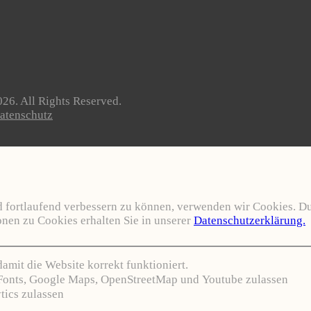
26. All Rights Reserved.
atenschutz
nd fortlaufend verbessern zu können, verwenden wir Cookies. D
nen zu Cookies erhalten Sie in unserer
Datenschutzerklärung.
mit die Website korrekt funktioniert.
Fonts, Google Maps, OpenStreetMap und Youtube zulassen
ics zulassen