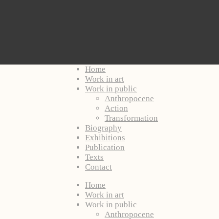
Home
Work in art
Work in public
Anthropocene
Action
Transformation
Biography
Exhibitions
Publication
Texts
Contact
Home
Work in art
Work in public
Anthropocene