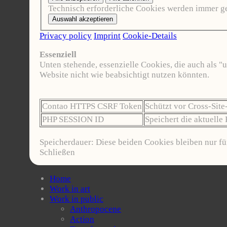
Technisch erforderliche Cookies werden immer g
Privacy policy
Imprint
Cookie-Details
Essenziell
Unten stehende, essenzielle Cookies, die auch als 
Website nicht wie beabsichtigt nutzen könnten.
Contao HTTPS CSRF Token
Schützt vor Cross-Site
PHP SESSION ID
Speichert die aktuelle
Speicherdauer: Diese beiden Cookies bleiben nur fü
Schließen
Home
Work in art
Work in public
Anthropocene
Action