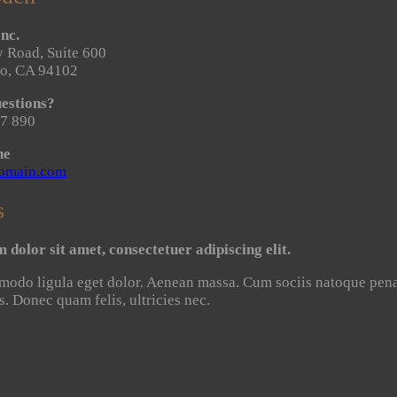
nc.
 Road, Suite 600
co, CA 94102
estions?
7 890
ne
omain.com
s
dolor sit amet, consectetuer adipiscing elit.
do ligula eget dolor. Aenean massa. Cum sociis natoque penat
s. Donec quam felis, ultricies nec.