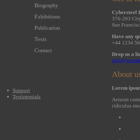
Biography
Cybersteel I
Exhibitions
376-293 City
San Francis
Publication
Have any qu
Texts
+44 1234 56
Contact
Drop us a li
info@yourd
About u
Lorem ipsum 
Support
Testimonials
Aenean commo
ridiculus mu