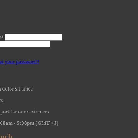
me
st your password?
dolor sit amet:
ys
port for our customers
8:00am - 5:00pm
(GMT +1)
ouch