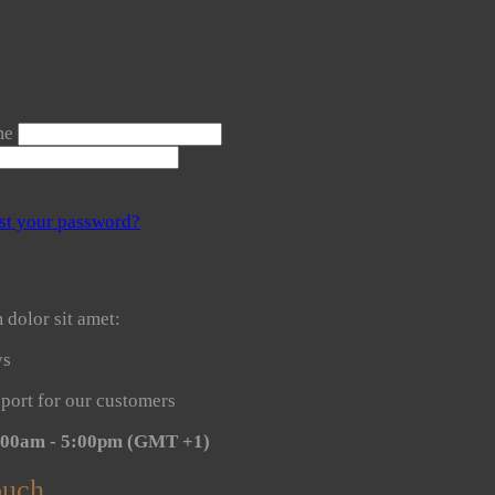
me
st your password?
dolor sit amet:
ys
port for our customers
8:00am - 5:00pm
(GMT +1)
ouch