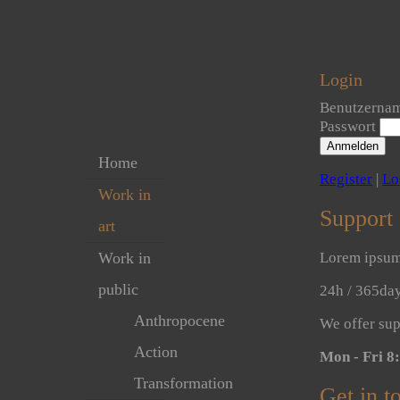
Login
Benutzerna
Passwort
Anmelden
Home
Register
|
Lo
Work in
Support
art
Work in
Lorem ipsum 
public
24h
/ 365da
Anthropocene
We offer sup
Action
Mon - Fri 
Transformation
Get in t