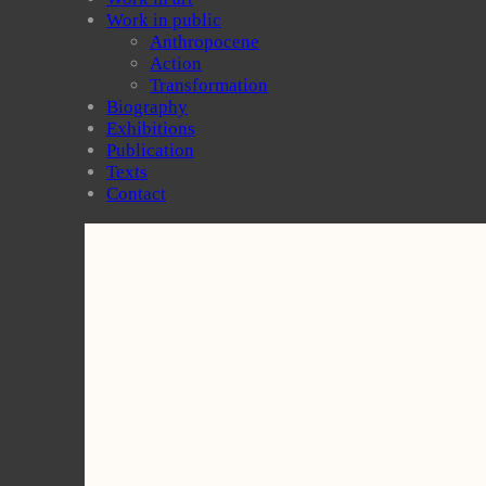
Work in public
Anthropocene
Action
Transformation
Biography
Exhibitions
Publication
Texts
Contact