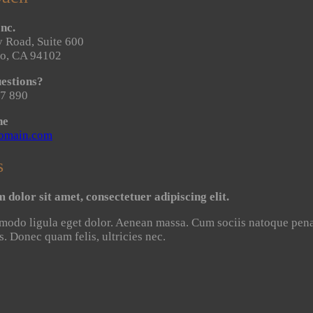
nc.
 Road, Suite 600
co, CA 94102
estions?
7 890
ne
omain.com
s
dolor sit amet, consectetuer adipiscing elit.
do ligula eget dolor. Aenean massa. Cum sociis natoque penat
s. Donec quam felis, ultricies nec.